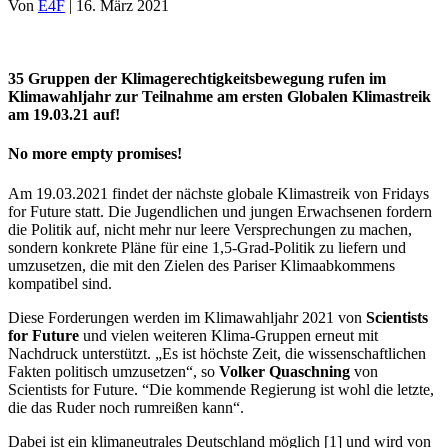
Von
E4F
|
16. März 2021
35 Gruppen der Klimagerechtigkeitsbewegung rufen im
Klimawahljahr zur Teilnahme am ersten Globalen Klimastreik
am 19.03.21 auf!
No more empty promises!
Am 19.03.2021 findet der nächste globale Klimastreik von Fridays
for Future statt. Die Jugendlichen und jungen Erwachsenen fordern
die Politik auf, nicht mehr nur leere Versprechungen zu machen,
sondern konkrete Pläne für eine 1,5-Grad-Politik zu liefern und
umzusetzen, die mit den Zielen des Pariser Klimaabkommens
kompatibel sind.
Diese Forderungen werden im Klimawahljahr 2021 von
Scientists
for Future
und vielen weiteren Klima-Gruppen erneut mit
Nachdruck unterstützt. „Es ist höchste Zeit, die wissenschaftlichen
Fakten politisch umzusetzen“, so
Volker Quaschning
von
Scientists for Future. “Die kommende Regierung ist wohl die letzte,
die das Ruder noch rumreißen kann“.
Dabei ist ein klimaneutrales Deutschland möglich [1] und wird von