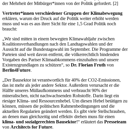
der Mehrheit der Mitbürger*innen von der Politik gefordert. [2]
Vertreter*innen verschiedener Gruppen der Klimabewegung
erklären, warum der Druck auf die Politik weiter erhöht werden
muss und was es aus ihrer Sicht für eine 1,5 Grad Politik noch
braucht:
„Wir sind mitten in einem bewegten Klimawahljahr zwischen
Koalitionsverhandlungen nach den Landtagswahlen und der
Aussicht auf die Bundestagswahl im September. Die Programme der
Parteien sind weit davon entfernt, die völkerrechtlich bindenden
Vorgaben des Pariser Klimaabkommens einzuhalten und unsere
Existenzgrundlagen zu schützen“, so
Dr. Florian Fruth
von
Berlin4Future
.
„Der Bausektor ist verantwortlich für 40% der CO2-Emissionen,
das ist mehr als jeder andere Sektor. Außerdem verursacht er die
Hälfte unseres Müllaufkommens und verbraucht 90% der
mineralischen, nicht nachwachsenden Rohstoffe. Darin liegt ein
riesiger Klima- und Ressourcenhebel. Um diesen Hebel betätigen zu
können, müssen die politischen Rahmenbedingungen und die
aktuellen Regularien geändert werden. Es gibt viele Stellschrauben,
an denen man gleichzeitig und effektiv drehen muss für einen
klima- und sozialgerechten Bausektor
!“ erläutert das
Presseteam
von
Architects for Future
.