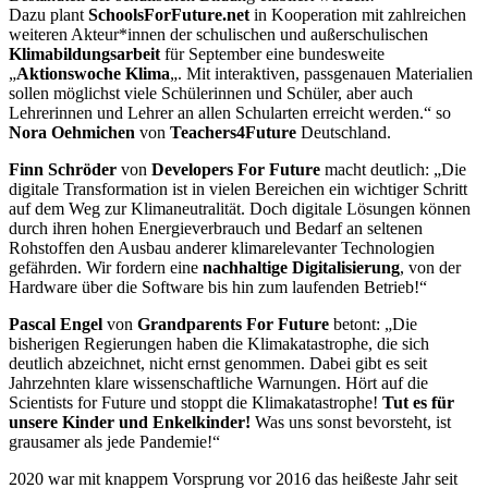
Dazu plant
SchoolsForFuture.net
in Kooperation mit zahlreichen
weiteren Akteur*innen der schulischen und außerschulischen
Klimabildungsarbeit
für September eine bundesweite
„
Aktionswoche Klima
„. Mit interaktiven, passgenauen Materialien
sollen möglichst viele Schülerinnen und Schüler, aber auch
Lehrerinnen und Lehrer an allen Schularten erreicht werden.“ so
Nora Oehmichen
von
Teachers4Future
Deutschland.
Finn Schröder
von
Developers For Future
macht deutlich: „Die
digitale Transformation ist in vielen Bereichen ein wichtiger Schritt
auf dem Weg zur Klimaneutralität. Doch digitale Lösungen können
durch ihren hohen Energieverbrauch und Bedarf an seltenen
Rohstoffen den Ausbau anderer klimarelevanter Technologien
gefährden. Wir fordern eine
nachhaltige Digitalisierung
, von der
Hardware über die Software bis hin zum laufenden Betrieb!“
Pascal Engel
von
Grandparents For Future
betont: „Die
bisherigen Regierungen haben die Klimakatastrophe, die sich
deutlich abzeichnet, nicht ernst genommen. Dabei gibt es seit
Jahrzehnten klare wissenschaftliche Warnungen. Hört auf die
Scientists for Future und stoppt die Klimakatastrophe!
Tut es für
unsere Kinder und Enkelkinder!
Was uns sonst bevorsteht, ist
grausamer als jede Pandemie!“
2020 war mit knappem Vorsprung vor 2016 das heißeste Jahr seit