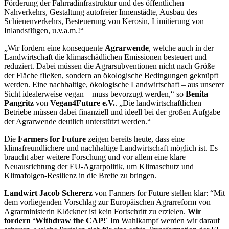
Förderung der Fahrradinfrastruktur und des öffentlichen
Nahverkehrs, Gestaltung autofreier Innenstädte, Ausbau des
Schienenverkehrs, Besteuerung von Kerosin, Limitierung von
Inlandsflügen, u.v.a.m.!“
„Wir fordern eine konsequente
Agrarwende
, welche auch in der
Landwirtschaft die klimaschädlichen Emissionen besteuert und
reduziert. Dabei müssen die Agrarsubventionen nicht nach Größe
der Fläche fließen, sondern an ökologische Bedingungen geknüpft
werden. Eine nachhaltige, ökologische Landwirtschaft – aus unserer
Sicht idealerweise vegan – muss bevorzugt werden,“ so
Benita
Pangritz
von
Vegan4Future e.V.
. „Die landwirtschaftlichen
Betriebe müssen dabei finanziell und ideell bei der großen Aufgabe
der Agrarwende deutlich unterstützt werden.“
Die
Farmers for Future
zeigen bereits heute, dass eine
klimafreundlichere und nachhaltige Landwirtschaft möglich ist. Es
braucht aber weitere Forschung und vor allem eine klare
Neuausrichtung der EU-Agrarpolitik, um Klimaschutz und
Klimafolgen-Resilienz in die Breite zu bringen.
Landwirt Jacob Schererz
von Farmers for Future stellen klar: “Mit
dem vorliegenden Vorschlag zur Europäischen Agrarreform von
Agrarministerin Klöckner ist kein Fortschritt zu erzielen.
Wir
fordern ‘Withdraw the CAP!´
Im Wahlkampf werden wir darauf