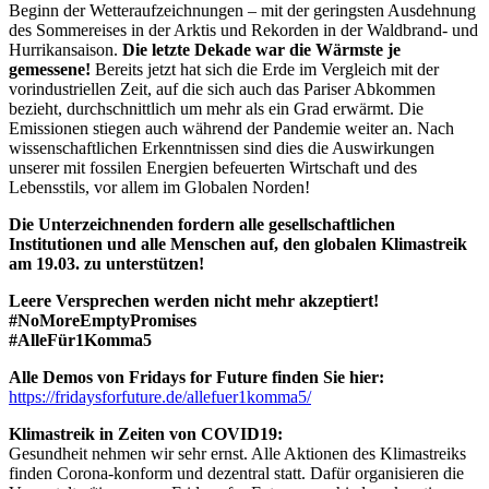
Beginn der Wetteraufzeichnungen – mit der geringsten Ausdehnung
des Sommereises in der Arktis und Rekorden in der Waldbrand- und
Hurrikansaison.
Die letzte Dekade war die Wärmste je
gemessene!
Bereits jetzt hat sich die Erde im Vergleich mit der
vorindustriellen Zeit, auf die sich auch das Pariser Abkommen
bezieht, durchschnittlich um mehr als ein Grad erwärmt. Die
Emissionen stiegen auch während der Pandemie weiter an. Nach
wissenschaftlichen Erkenntnissen sind dies die Auswirkungen
unserer mit fossilen Energien befeuerten Wirtschaft und des
Lebensstils, vor allem im Globalen Norden!
Die Unterzeichnenden fordern alle gesellschaftlichen
Institutionen und alle Menschen auf, den globalen Klimastreik
am 19.03. zu unterstützen!
Leere Versprechen werden nicht mehr akzeptiert!
#NoMoreEmptyPromises
#AlleFür1Komma5
Alle Demos von Fridays for Future finden Sie hier:
https://fridaysforfuture.de/allefuer1komma5/
Klimastreik in Zeiten von COVID19:
Gesundheit nehmen wir sehr ernst. Alle Aktionen des Klimastreiks
finden Corona-konform und dezentral statt. Dafür organisieren die