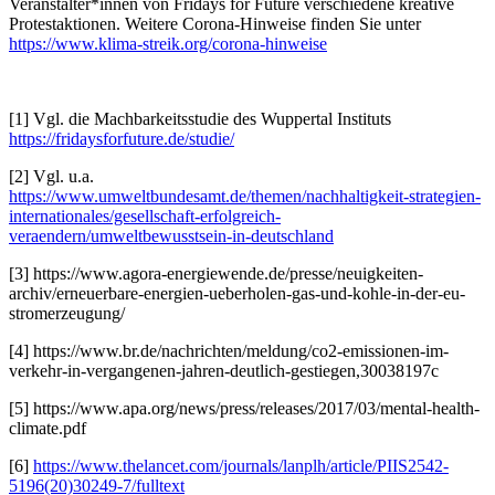
Veranstalter*innen von Fridays for Future verschiedene kreative
Protestaktionen. Weitere Corona-Hinweise finden Sie unter
https://www.klima-streik.org/corona-hinweise
[1] Vgl. die Machbarkeitsstudie des Wuppertal Instituts
https://fridaysforfuture.de/studie/
[2] Vgl. u.a.
https://www.umweltbundesamt.de/themen/nachhaltigkeit-strategien-
internationales/gesellschaft-erfolgreich-
veraendern/umweltbewusstsein-in-deutschland
[3] https://www.agora-energiewende.de/presse/neuigkeiten-
archiv/erneuerbare-energien-ueberholen-gas-und-kohle-in-der-eu-
stromerzeugung/
[4] https://www.br.de/nachrichten/meldung/co2-emissionen-im-
verkehr-in-vergangenen-jahren-deutlich-gestiegen,30038197c
[5] https://www.apa.org/news/press/releases/2017/03/mental-health-
climate.pdf
[6]
https://www.thelancet.com/journals/lanplh/article/PIIS2542-
5196(20)30249-7/fulltext