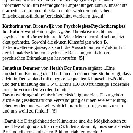
informiert wird, um bestmögliche Empfehlungen zum Klimaschutz
erarbeiten zu können, die dann in der weiteren politischen
Entscheidungsfindung berücksichtigt werden müssen!“
Katharina van Bronswijk
von
Psychologists/Psychotherapists
for Future
warnt eindringlich: „Die Klimakrise macht uns
psychisch und körperlich krank! Viele Menschen sind schon jetzt
akut gefährdet. Sowohl die akuten Klimafolgen wie z.B.
Extremwetterereignisse, als auch die Aussicht auf eine Zukunft in
der Klimakrise können psychische Belastungen bis hin zu
psychischen Erkrankungen hervorrufen. [5]
Jonathan Demmer
von
Health For Future
ergänzt: „Eine
kürzlich im Fachmagazin´The Lancet´ erschienene Studie zeigt, dass
allein in Deutschland mit einer konsequenten Klimaschutz-Politik
und der Einhaltung des 1,5°C-Limits 150.000 frühzeitige Todesfälle
pro Jahr vermieden werden könnten.
Das muss dringend politisch berücksichtigt werden. Dazu gehört
auch eine gesellschaftliche Verständigung darüber, wie wir künftig
leben wollen und was wir wirklich brauchen, um gesund zu sein
und uns wohl zu fühlen!“ [6]
„Damit die Dringlichkeit der Klimakrise und die Möglichkeiten zu
ihrer Bewältigung auch an den Schulen ankommt, muss sie als fester
Bestandteil der schulischen Bildung etabliert werden!