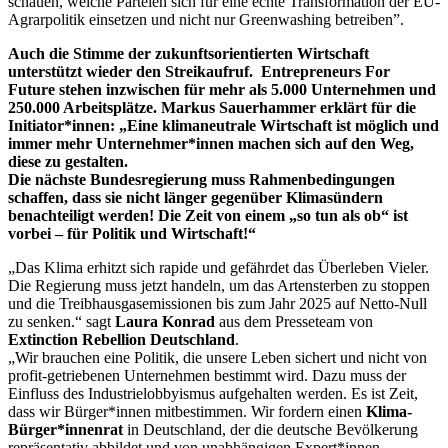
schauen, welche Parteien sich für eine echte Transformation der EU-
Agrarpolitik einsetzen und nicht nur Greenwashing betreiben”.
Auch die Stimme der zukunftsorientierten Wirtschaft
unterstützt wieder den Streikaufruf. Entrepreneurs For
Future stehen inzwischen für mehr als 5.000 Unternehmen und
250.000 Arbeitsplätze. Markus Sauerhammer erklärt für die
Initiator*innen: „Eine klimaneutrale Wirtschaft ist möglich und
immer mehr Unternehmer*innen machen sich auf den Weg,
diese zu gestalten.
Die nächste Bundesregierung muss Rahmenbedingungen
schaffen, dass sie nicht länger gegenüber Klimasündern
benachteiligt werden! Die Zeit von einem „so tun als ob“ ist
vorbei – für Politik und Wirtschaft!“
„Das Klima erhitzt sich rapide und gefährdet das Überleben Vieler.
Die Regierung muss jetzt handeln, um das Artensterben zu stoppen
und die Treibhausgasemissionen bis zum Jahr 2025 auf Netto-Null
zu senken.“ sagt
Laura Konrad
aus dem Presseteam von
Extinction Rebellion
Deutschland
.
„Wir brauchen eine Politik, die unsere Leben sichert und nicht von
profit-getriebenen Unternehmen bestimmt wird. Dazu muss der
Einfluss des Industrielobbyismus aufgehalten werden. Es ist Zeit,
dass wir Bürger*innen mitbestimmen. Wir fordern einen
Klima-
Bürger*innenrat
in Deutschland, der die deutsche Bevölkerung
repräsentativ abbildet und von unabhängigen Expert*innen