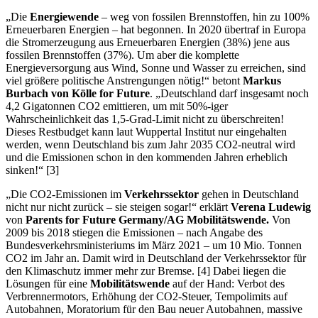
„Die
Energiewende
– weg von fossilen Brennstoffen, hin zu 100%
Erneuerbaren Energien – hat begonnen. In 2020 übertraf in Europa
die Stromerzeugung aus Erneuerbaren Energien (38%) jene aus
fossilen Brennstoffen (37%). Um aber die komplette
Energieversorgung aus Wind, Sonne und Wasser zu erreichen, sind
viel größere politische Anstrengungen nötig!“ betont
Markus
Burbach von Kölle for Future
. „Deutschland darf insgesamt noch
4,2 Gigatonnen CO2 emittieren, um mit 50%-iger
Wahrscheinlichkeit das 1,5-Grad-Limit nicht zu überschreiten!
Dieses Restbudget kann laut Wuppertal Institut nur eingehalten
werden, wenn Deutschland bis zum Jahr 2035 CO2-neutral wird
und die Emissionen schon in den kommenden Jahren erheblich
sinken!“ [3]
„Die CO2-Emissionen im
Verkehrssektor
gehen in Deutschland
nicht nur nicht zurück – sie steigen sogar!“ erklärt
Verena Ludewig
von
Parents for Future Germany/AG Mobilitätswende.
Von
2009 bis 2018 stiegen die Emissionen – nach Angabe des
Bundesverkehrsministeriums im März 2021 – um 10 Mio. Tonnen
CO2 im Jahr an. Damit wird in Deutschland der Verkehrssektor für
den Klimaschutz immer mehr zur Bremse. [4] Dabei liegen die
Lösungen für eine
Mobilitätswende
auf der Hand: Verbot des
Verbrennermotors, Erhöhung der CO2-Steuer, Tempolimits auf
Autobahnen, Moratorium für den Bau neuer Autobahnen, massive