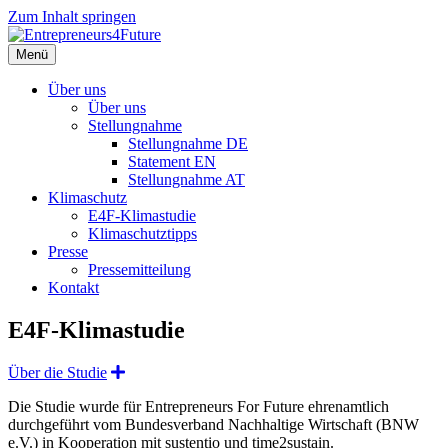
Zum Inhalt springen
Menü
Über uns
Über uns
Stellungnahme
Stellungnahme DE
Statement EN
Stellungnahme AT
Klimaschutz
E4F-Klimastudie
Klimaschutztipps
Presse
Pressemitteilung
Kontakt
E4F-Klimastudie
Expand
Über die Studie
Die Studie wurde für Entrepreneurs For Future ehrenamtlich
durchgeführt vom Bundesverband Nachhaltige Wirtschaft (BNW
e.V.) in Kooperation mit sustentio und time2sustain.