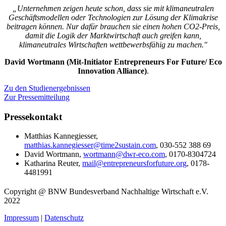
„Unternehmen zeigen heute schon, dass sie mit klimaneutralen
Geschäftsmodellen oder Technologien zur Lösung der Klimakrise
beitragen können. Nur dafür brauchen sie einen hohen CO2-Preis,
damit die Logik der Marktwirtschaft auch greifen kann,
klimaneutrales Wirtschaften wettbewerbsfähig zu machen."
David Wortmann (Mit-Initiator Entrepreneurs For Future/ Eco
Innovation Alliance)
.
Zu den Studienergebnissen
Zur Pressemitteilung
Pressekontakt
Matthias Kannegiesser,
matthias.kannegiesser@time2sustain.com
, 030-552 388 69
David Wortmann,
wortmann@dwr-eco.com
, 0170-8304724
Katharina Reuter,
mail@entrepreneursforfuture.org
, 0178-
4481991
Copyright @ BNW Bundesverband Nachhaltige Wirtschaft e.V.
2022
Impressum
|
Datenschutz