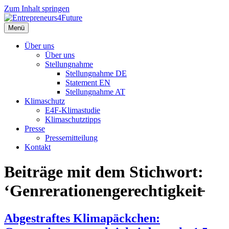
Zum Inhalt springen
Menü
Über uns
Über uns
Stellungnahme
Stellungnahme DE
Statement EN
Stellungnahme AT
Klimaschutz
E4F-Klimastudie
Klimaschutztipps
Presse
Pressemitteilung
Kontakt
Beiträge mit dem Stichwort:
‘Genrerationengerechtigkeit̵
Abgestraftes Klimapäckchen: